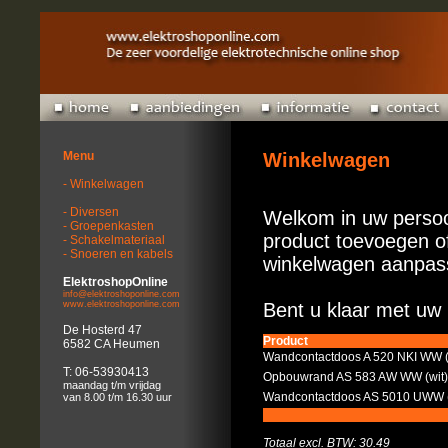
Menu
Winkelwagen
- Winkelwagen
- Diversen
Welkom in uw persoo
- Groepenkasten
product toevoegen of
- Schakelmateriaal
- Snoeren en kabels
winkelwagen aanpas
ElektroshopOnline
info@elektroshoponline.com
www.elektroshoponline.com
Bent u klaar met uw 
De Hosterd 47
Product
6582 CA Heumen
Wandcontactdoos A 520 NKI WW 
T: 06-53930413
Opbouwrand AS 583 AW WW (wit
maandag t/m vrijdag
Wandcontactdoos AS 5010 UWW 
van 8.00 t/m 16.30 uur
Totaal excl. BTW: 30.49