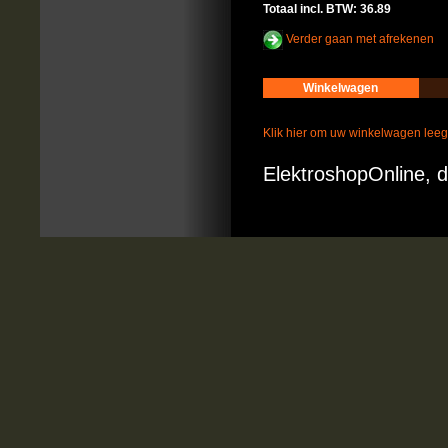
Totaal incl. BTW: 36.89
Verder gaan met afrekenen
Winkelwagen
Klik hier om uw winkelwagen lee
ElektroshopOnline, d