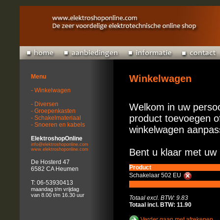
Menu
Winkelwagen
- Winkelwagen
- Diversen
Welkom in uw persoo
- Groepenkasten
product toevoegen of
- Schakelmateriaal
- Snoeren en kabels
winkelwagen aanpas
ElektroshopOnline
info@elektroshoponline.com
www.elektroshoponline.com
Bent u klaar met uw 
De Hosterd 47
Product
6582 CA Heumen
Schakelaar 502 EU
T: 06-53930413
maandag t/m vrijdag
van 8.00 t/m 16.30 uur
Totaal excl. BTW: 9.83
Totaal incl. BTW: 11.90
Verder gaan met afrekenen