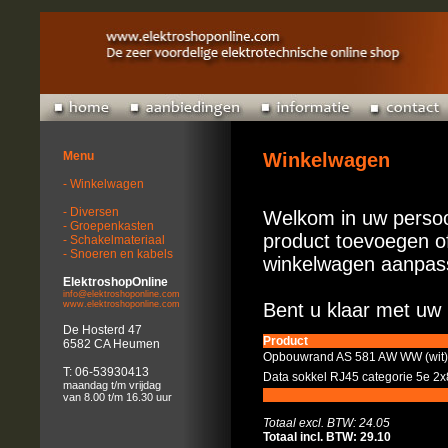
Menu
Winkelwagen
- Winkelwagen
- Diversen
Welkom in uw persoo
- Groepenkasten
product toevoegen of
- Schakelmateriaal
- Snoeren en kabels
winkelwagen aanpas
ElektroshopOnline
info@elektroshoponline.com
www.elektroshoponline.com
Bent u klaar met uw 
De Hosterd 47
Product
6582 CA Heumen
Opbouwrand AS 581 AW WW (wit
T: 06-53930413
Data sokkel RJ45 categorie 5e 2
maandag t/m vrijdag
van 8.00 t/m 16.30 uur
Totaal excl. BTW: 24.05
Totaal incl. BTW: 29.10