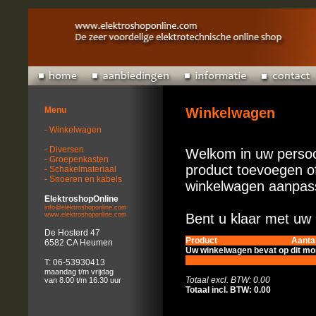
Menu
Winkelwagen
- Winkelwagen
- Diversen
Welkom in uw persoo
- Groepenkasten
product toevoegen of
- Schakelmateriaal
- Snoeren en kabels
winkelwagen aanpas
ElektroshopOnline
info@elektroshoponline.com
www.elektroshoponline.com
Bent u klaar met uw 
De Hosterd 47
Product
Aanta
6582 CA Heumen
Uw winkelwagen bevat op dit m
T: 06-53930413
maandag t/m vrijdag
Totaal excl. BTW: 0.00
van 8.00 t/m 16.30 uur
Totaal incl. BTW: 0.00