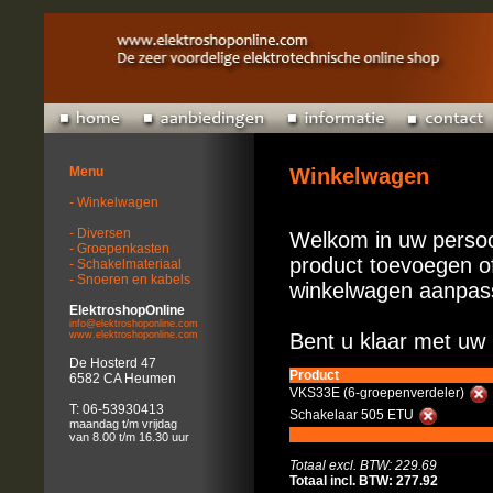
Menu
Winkelwagen
- Winkelwagen
- Diversen
Welkom in uw persoo
- Groepenkasten
product toevoegen of
- Schakelmateriaal
- Snoeren en kabels
winkelwagen aanpas
ElektroshopOnline
info@elektroshoponline.com
www.elektroshoponline.com
Bent u klaar met uw 
De Hosterd 47
Product
6582 CA Heumen
VKS33E (6-groepenverdeler)
T: 06-53930413
Schakelaar 505 ETU
maandag t/m vrijdag
van 8.00 t/m 16.30 uur
Totaal excl. BTW: 229.69
Totaal incl. BTW: 277.92