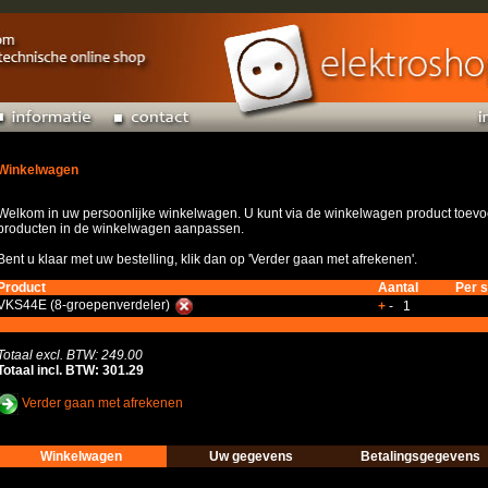
Winkelwagen
Welkom in uw persoonlijke winkelwagen. U kunt via de winkelwagen product toevoe
producten in de winkelwagen aanpassen.
Bent u klaar met uw bestelling, klik dan op 'Verder gaan met afrekenen'.
Product
Aantal
Per s
VKS44E (8-groepenverdeler)
+
- 1
Totaal excl. BTW: 249.00
Totaal incl. BTW: 301.29
Verder gaan met afrekenen
Winkelwagen
Uw gegevens
Betalingsgegevens