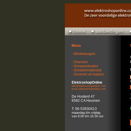
Menu
- Winkelwagen
- Diversen
- Groepenkasten
- Schakelmateriaal
- Snoeren en kabels
ElektroshopOnline
info@elektroshoponline.com
www.elektroshoponline.com
De Hosterd 47
6582 CA Heumen
T: 06-53930413
maandag t/m vrijdag
van 8.00 t/m 16.30 uur