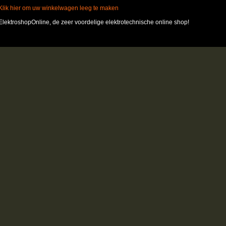
Klik hier om uw winkelwagen leeg te maken
ElektroshopOnline, de zeer voordelige elektrotechnische online shop!