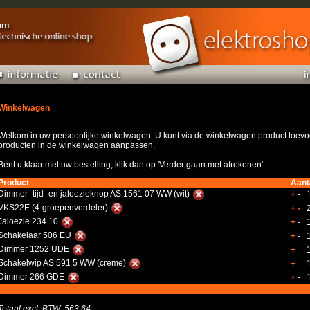
Winkelwagen
Welkom in uw persoonlijke winkelwagen. U kunt via de winkelwagen product toevoe
producten in de winkelwagen aanpassen.
Bent u klaar met uw bestelling, klik dan op 'Verder gaan met afrekenen'.
Product
Aant
Dimmer- tijd- en jaloezieknop AS 1561 07 WW (wit)
+
- 
VKS22E (4-groepenverdeler)
+
-
Jaloezie 234 10
+
- 
Schakelaar 506 EU
+
- 
Dimmer 1252 UDE
+
- 
Schakelwip AS 591 5 WW (creme)
+
- 
Dimmer 266 GDE
+
- 
Totaal excl. BTW: 563.64