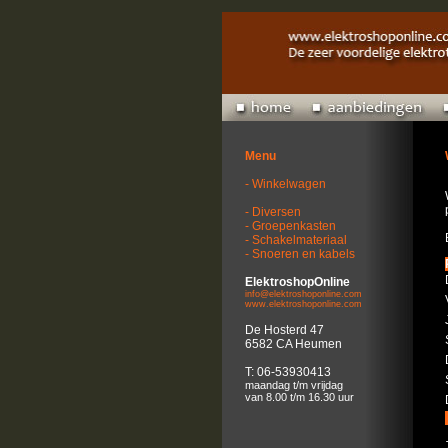
Menu
- Winkelwagen
- Diversen
- Groepenkasten
- Schakelmateriaal
- Snoeren en kabels
ElektroshopOnline
info@elektroshoponline.com
www.elektroshoponline.com
De Hosterd 47
6582 CA Heumen
T: 06-53930413
maandag t/m vrijdag
van 8.00 t/m 16.30 uur