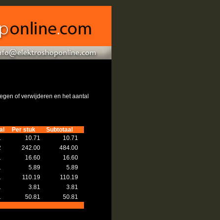
gen of verwijderen en het aantal
al
Per stuk
Subtotaal
1
10.71
10.71
2
242.00
484.00
1
16.60
16.60
1
5.89
5.89
1
110.19
110.19
1
3.81
3.81
1
50.81
50.81