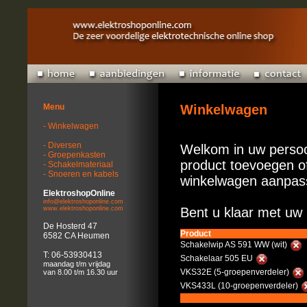
Menu
Winkelwagen
- Winkelwagen
- Diversen
Welkom in uw persoo
- Groepenkasten
product toevoegen of
- Schakelmateriaal
- Snoeren en kabels
winkelwagen aanpas
ElektroshopOnline
info@elektroshoponline.com
www.elektroshoponline.com
Bent u klaar met uw 
De Hosterd 47
Product
6582 CA Heumen
Schakelwip AS 591 WW (wit)
T: 06-53930413
Schakelaar 505 EU
maandag t/m vrijdag
VKS32E (5-groepenverdeler)
van 8.00 t/m 16.30 uur
VKS433L (10-groepenverdeler)