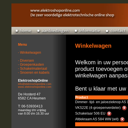
Menu
Winkelwagen
- Winkelwagen
- Diversen
Welkom in uw persoo
- Groepenkasten
product toevoegen of
- Schakelmateriaal
- Snoeren en kabels
winkelwagen aanpas
ElektroshopOnline
info@elektroshoponline.com
www.elektroshoponline.com
Bent u klaar met uw 
De Hosterd 47
Product
6582 CA Heumen
Dimmer- tijd- en jaloezieknop AS
T: 06-53930413
VKS22E (4-groepenverdeler)
maandag t/m vrijdag
Schakelaar 506 EU
van 8.00 t/m 16.30 uur
Afdekraam AS 584 WW (wit)